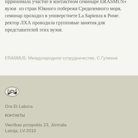
прринимала участие в контактном семинаре ERASMUS+
вузов из стран Южного побережя Средиземного моря,
семинар проходил в универстиете La Sapienza в Риме.
ректор ЛХА проводила групповые занятия для
представителей этих вузов.
ERASMUS
,
Международное сотрудничество
,
С.Гутмане
Новости
Ora Et Labora
КОНТАКТЫ
Vienības prospekts 23, Jūrmala
Latvija, LV-2010