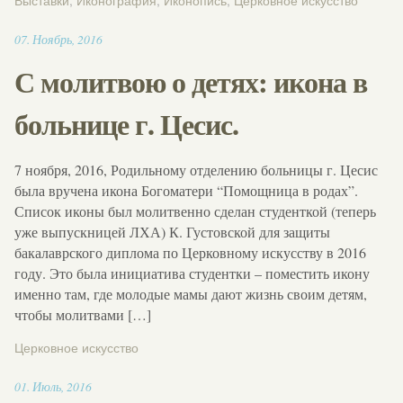
Выставки
,
Иконография
,
Иконопись
,
Церковное искусство
15:57
07
.
Ноябрь
,
2016
С молитвою о детях: икона в
больнице г. Цесис.
7 ноября, 2016, Родильному отделению больницы г. Цесис
была вручена икона Богоматери “Помощница в родах”.
Список иконы был молитвенно сделан студенткой (теперь
уже выпускницей ЛХА) К. Густовской для защиты
бакалаврского диплома по Церковному искусству в 2016
году. Это была инициатива студентки – поместить икону
именно там, где молодые мамы дают жизнь своим детям,
чтобы молитвами […]
Церковное искусство
17:03
01
.
Июль
,
2016