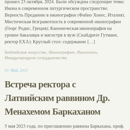
прошел 23 октября, 2024. Были обсуждны следующие темы:
Икона в современном литургическом пространстве,
Верность Преданию в иконографии (Фабио Хонес, Италия);
Мистическая безграмотность в современной иконографии
(Георг Родис, Греция); Каноническая икононрафия на
уровне бакалавра и магистрв в вузе (Скайдрите Гутмане,
ректор ЕХА); Круглый стол: содержание […]
Библейское искусство
,
Иконография
,
Иконопись
,
Международное сотрудничество
17:29
05
.
Май
,
2023
Встреча ректора с
Латвийским раввином Др.
Менахемом Баркаханом
5 мая 2023 года, по приглашению раввина Баркахана, проф.