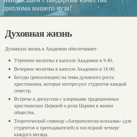
диплома нашего вуза!
каллиграфия.
Европейского диплома!
социальной работе
Духовная жизнь
Духовную жизнь в Академии обеспечивает:
Утренние молитвы в капелле Академии в 9.40,
Вечерние молитвы в капелле Академии в 18.00,
Беседы (реколлекции) на темы духовного роста
христианина, которые интересуют студентов каждый
семестр,
Встречи и дискуссии с клириками традиционных
христианских Церквей о роли Церкви в жизни
общества,
Теоретический семинар «Антропология исихазма» (для
студентов и преподавателей) в последний четверг
каждого месяца,