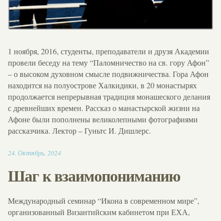
1 ноября, 2016, студенты, преподаватели и друзя Академии
провели беседу на тему “Паломничество на св. гору Афон”
– о высоком духовном смысле подвижничества. Гора Афон
находится на полуострове Халкидики, в 20 монастырях
продолжается непрерывная традиция монашеского делания
с древнейших времен. Рассказ о манастырской жизни на
Афоне были пополнены великолепными фотографиями
рассказчика. Лектор – Гуньтс И. Дишлерс.
18:11
24
.
Октябрь
,
2024
Шаг к взаимопониманию
Международный семинар “Икона в современном мире”,
организованный Византийским кабинетом при ЕХА,