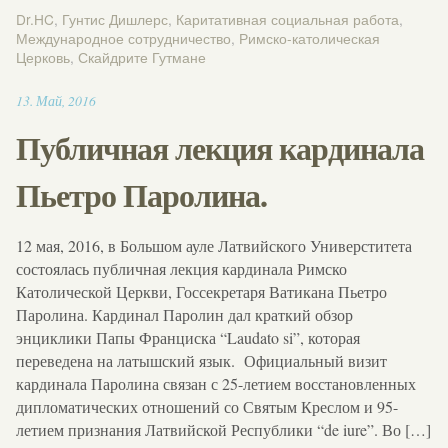
Dr.HC
,
Гунтис Дишлерс
,
Каритативная социальная работа
,
Международное сотрудничество
,
Римско-католическая
Церковь
,
Скайдрите Гутмане
13:29
13
.
Май
,
2016
Публичная лекция кардинала
Пьетро Паролина.
12 мая, 2016, в Большом ауле Латвийского Универститета
состоялась публичная лекция кардинала Римско
Католической Церкви, Госсекретаря Ватикана Пьетро
Паролина. Кардинал Паролин дал краткий обзор
энциклики Папы Франциска “Laudato si”, которая
переведена на латышский язык. Официальный визит
кардинала Паролина связан с 25-летием восстановленных
дипломатических отношений со Святым Креслом и 95-
летием признания Латвийской Республики “de iure”. Во […]