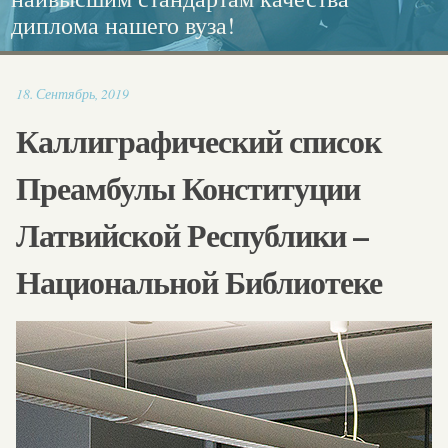
диплома нашего вуза!
каллиграфия.
Европейского диплома!
социальной работе
16:32
18
.
Сентябрь
,
2019
Каллиграфический список
Преамбулы Конституции
Латвийской Республики –
Национальной Библиотеке