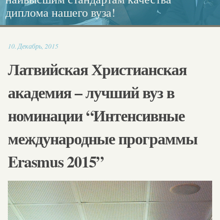
диплома нашего вуза!
каллиграфия.
Европейского диплома!
социальной работе
16:47
10
.
Декабрь
,
2015
Латвийская Христианская
академия – лучший вуз в
номинации “Интенсивные
международные программы
Erasmus 2015”