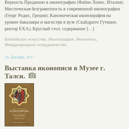
Верность Преданию в иконографии (Фабио Хонес, Италия);
Мистическая безграмотность в современной иконографии
(Георг Родис, Греция); Каноническая икононрафия на
уровне бакалавра и магистрв в вузе (Скайдрите Гутмане,
ректор ЕХА); Круглый стол: содержание […]
Библейское искусство
,
Иконография
,
Иконопись
,
Международное сотрудничество
15:08
20
.
Декабрь
,
2017
Выставка иконописи в Музее г.
Талси.