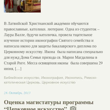
В Латвийской Христианской академии обучаются
православные, католики. лютеране. Одна из студенток –
Лаура Валле, будучи католичка, провела тщательное
изучение истории иконографии Святого семейства и
написала иконо для защиты бакалаврского диплома по
Церковному искусству. Икона была написана специально
для нужд Дома Семьи прихода св. Марии Магдалины в
Старой Риге. Месса освящения иконы была совершена 29
июня, […]
Библейское искусство
,
Иконография
,
Иконопись
,
Римско-
католическая Церковь
,
Церковное искусство
14:08
28
.
Октябрь
,
2013
Оценка магистатуры программы
“Церковное искусство”