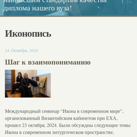
диплома нашего вуза!
каллиграфия.
Европейского диплома!
социальной работе
Иконопись
18:11
24
.
Октябрь
,
2024
Шаг к взаимопониманию
Международный семинар “Икона в современном мире”,
организованный Византийским кабинетом при ЕХА,
прошел 23 октября, 2024. Были обсуждны следующие темы:
Икона в современном литургическом пространстве,