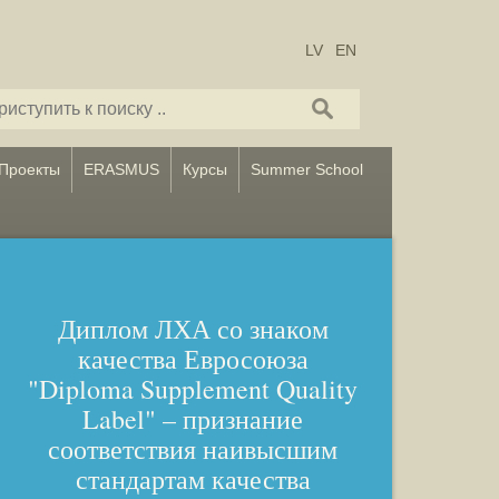
LV
EN
Проекты
ERASMUS
Курсы
Summer School
Диплом ЛХА со знаком
качества Евросоюза
"Diploma Supplement Quality
Label" – признание
соответствия наивысшим
стандартам качества