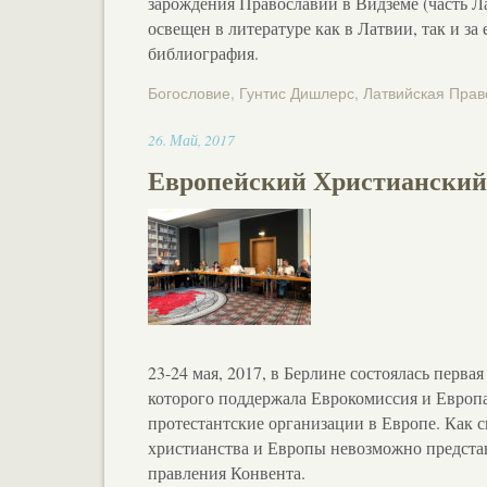
зарождения Православии в Видземе (часть Л
освещен в литературе как в Латвии, так и з
библиография.
Богословие
,
Гунтис Дишлерс
,
Латвийская Прав
16:05
26
.
Май
,
2017
Европейский Христианский 
23-24 мая, 2017, в Берлине состоялась перв
которого поддержала Еврокомиссия и Европ
протестантские организации в Европе. Как ск
христианства и Европы невозможно предста
правления Конвента.