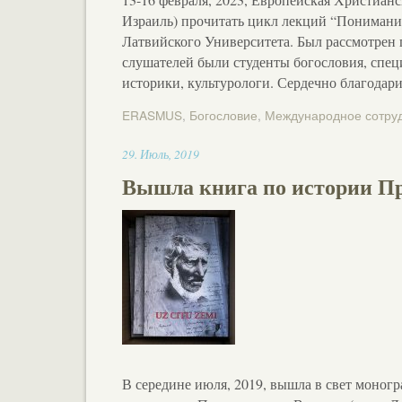
Израиль) прочитать цикл лекций “Понимание
Латвийского Университета. Был рассмотрен 
слушателей были студенты богословия, спец
историки, культурологи. Сердечно благодар
ERASMUS
,
Богословие
,
Международное сотру
14:35
29
.
Июль
,
2019
Вышла книга по истории П
В середине июля, 2019, вышла в свет моног