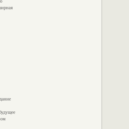
ло
бширная
здание
“будущее
ном