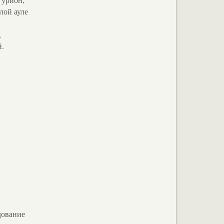
лой ауле
,
й.
дование