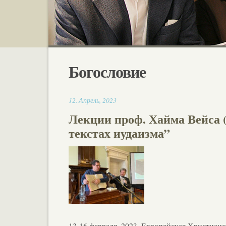
Богословие
16:13
12
.
Апрель
,
2023
Лекции проф. Хайма Вейса 
текстах иудаизма”
13-16 февраля, 2023, Европейская Христиан