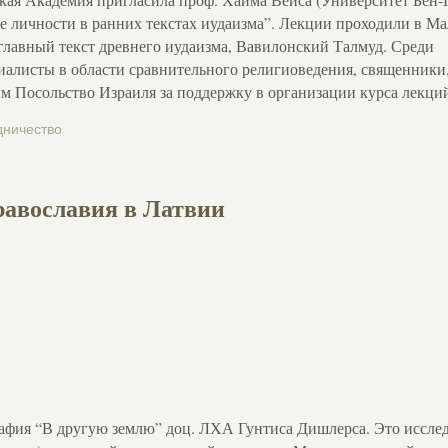
 личности в ранних текстах иудаизма”. Лекции проходили в Ма
главный текст древнего иудаизма, Вавилонский Талмуд. Среди
иалисты в области сравнительного религиоведения, священники
им Посольство Израиля за поддержку в организации курса лекци
дничество
равославия в Латвии
рафия “В другую землю” доц. ЛХА Гунтиса Дишлерса. Это иссле