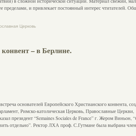
атвии) в сложной исторической ситуации. Материал свежий, ма
а ее пределами, и привлекает постоянный интерес чтитателей. О
ославная Церковь
конвент – в Берлине.
ая встреча основателей Европейского Христианского конвента, со
арламент, Римско-католическая Церковь, Православные Церкви,
азал президент “Semaines Sociales de France” г. Жером Виньон, 
вить отдельно”. Ректор ЛХА проф. С.Гутмане была выбрана чле