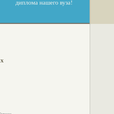
диплома нашего вуза!
их
Гурион,