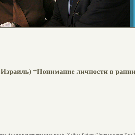
(Израиль) “Понимание личности в ранн
ская Академия пригласила проф. Хайма Вейса (Университет Бен-