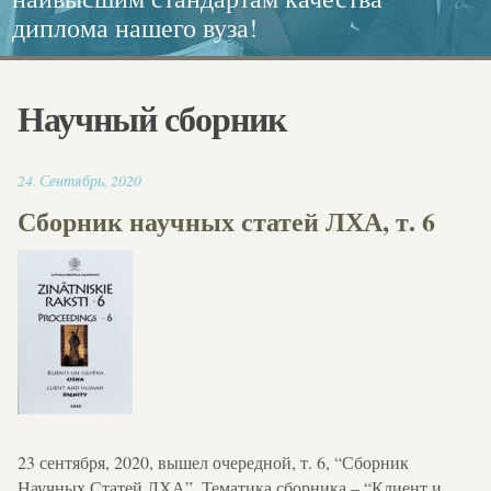
диплома нашего вуза!
каллиграфия.
Европейского диплома!
социальной работе
Научный сборник
12:07
24
.
Сентябрь
,
2020
Сборник научных статей ЛХА, т. 6
23 сентября, 2020, вышел очередной, т. 6, “Сборник
Научных Статей ЛХА”. Тематика сборника – “Клиент и