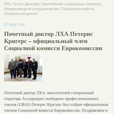
EZA
,
Гунтис Дишлерс
,
Европейская социальная политика
,
Международное сотрудничество
,
Социальная работа
,
Социальный диалог
14:45
07
.
Май
,
2018
Почетный доктор ЛХА Петерис
Кригерс – официальный член
Социалной комисси Еврокомиссии
Почетный доктор ЛХА, многолетний генеральный
секретарь Ассоциации свободных профессиональных
союзов (LBAS) Петерис Кригерс был избран официальным
членом Социалной комисси Еврокомиссии. Поздравляем и