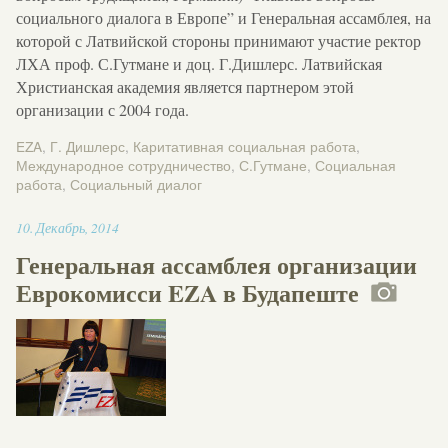
социального диалога в Европе” и Генеральная ассамблея, на
которой с Латвийской стороны принимают участие ректор
ЛХА проф. С.Гутмане и доц. Г.Дишлерс. Латвийская
Христианская академия является партнером этой
организации с 2004 года.
EZA
,
Г. Дишлерс
,
Каритативная социальная работа
,
Международное сотрудничество
,
С.Гутмане
,
Социальная
работа
,
Социальный диалог
12:44
10
.
Декабрь
,
2014
Генеральная ассамблея организации
Еврокомисси EZA в Будапеште