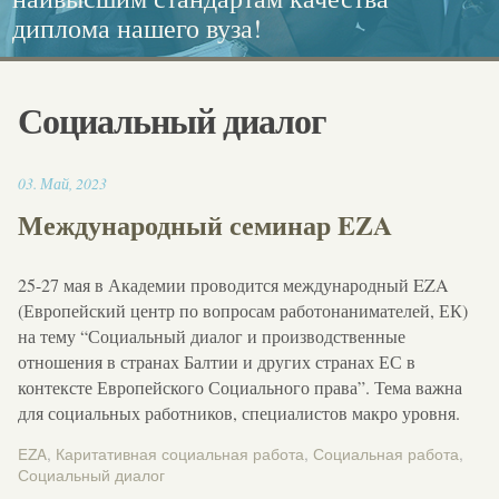
диплома нашего вуза!
каллиграфия.
Европейского диплома!
социальной работе
Социальный диалог
14:01
03
.
Май
,
2023
Международный семинар EZA
25-27 мая в Академии проводится международный EZA
(Европейский центр по вопросам работонанимателей, ЕК)
на тему “Социальный диалог и производственные
отношения в странах Балтии и других странах ЕС в
контексте Европейского Социального права”. Тема важна
для социальных работников, специалистов макро уровня.
EZA
,
Каритативная социальная работа
,
Социальная работа
,
Социальный диалог